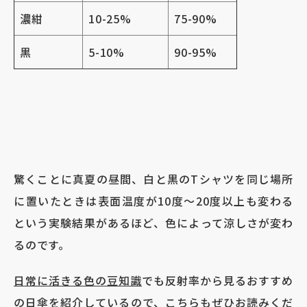
濃紺
10-25%
75-90%
黒
5-10%
90-95%
驚くことに真夏の昼間、白と黒の
T
シャツを同じ場所
に置いたときは表面温度が
10
度～
20
度以上も変わる
という実験結果があるほど、色によって涼しさが変わ
るのです。
日常に活きる色の豆知識
でも反射率から見るおすすめ
の日傘を紹介しているので、こちらもぜひお読みくだ