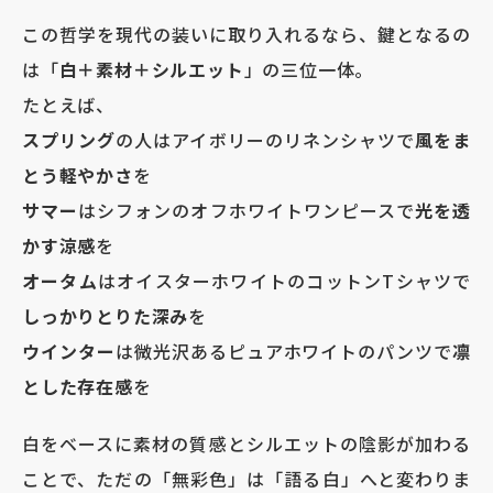
この哲学を現代の装いに取り入れるなら、鍵となるの
は「
白＋素材＋シルエット
」の三位一体。
たとえば、
スプリング
の人はアイボリーのリネンシャツで
風をま
とう軽やかさ
を
サマー
はシフォンのオフホワイトワンピースで
光を透
かす涼感
を
オータム
はオイスターホワイトのコットンTシャツで
しっかりとりた深み
を
ウインター
は微光沢あるピュアホワイトのパンツで
凛
とした存在感
を
白をベースに素材の質感とシルエットの陰影が加わる
ことで、ただの「無彩色」は「語る白」へと変わりま