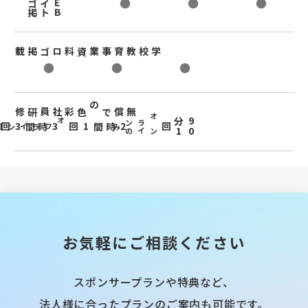
ロ
ゴ
掲
ト
W
E
B
サ
イ
●
●
●
ロゴ掲載
学校教育事業資料
●
●
●
色彩社員研修
無償での
9
0
分
1
オ
ン
ラ
イ
ン
の
3時間3回
2時間1回
回
イン可
み
お気軽にご相談ください
スポンサープランや特典など、
法人様に合ったプランのご案内も可能です。