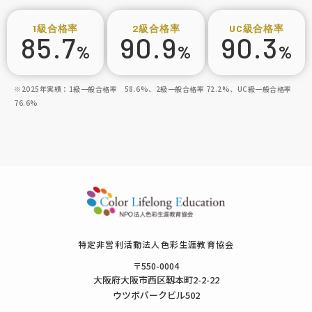
1級
合格率
2級
合格率
UC級
合格率
85.7
90.9
90.3
%
%
%
※2025年実績：1級一般合格率 58.6%、2級一般合格率 72.2%、UC級一般合格率
76.6%
特定⾮営利活動法⼈⾊彩⽣涯教育協会
〒550-0004
⼤阪府⼤阪市⻄区靱本町2-2-22
ウツボパークビル502