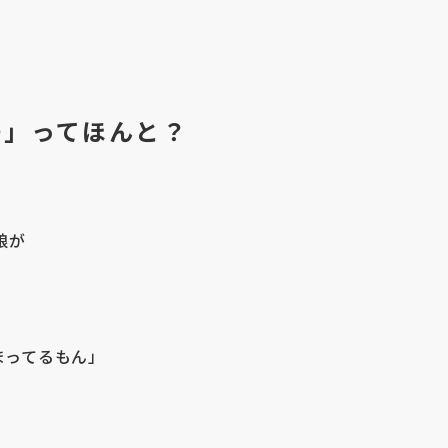
つ」ってほんと？
。
娘が
まってるもん」