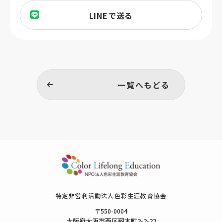
LINEで送る
一覧へもどる
特定⾮営利活動法⼈⾊彩⽣涯教育協会
〒550-0004
⼤阪府⼤阪市⻄区靱本町2-2-22