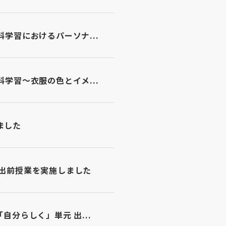
学習におけるパーソナ...
学習〜衣服の色とイメ...
ました
出前授業を実施しました
分らしく」単元 出...