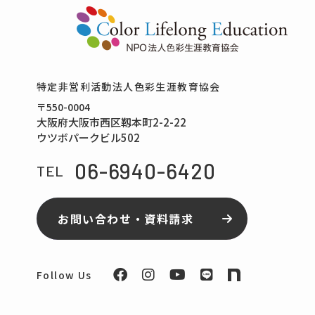
特定⾮営利活動法⼈⾊彩⽣涯教育協会
〒550-0004
⼤阪府⼤阪市⻄区靱本町2-2-22
ウツボパークビル502
06-6940-6420
TEL
お問い合わせ・資料請求
Follow Us