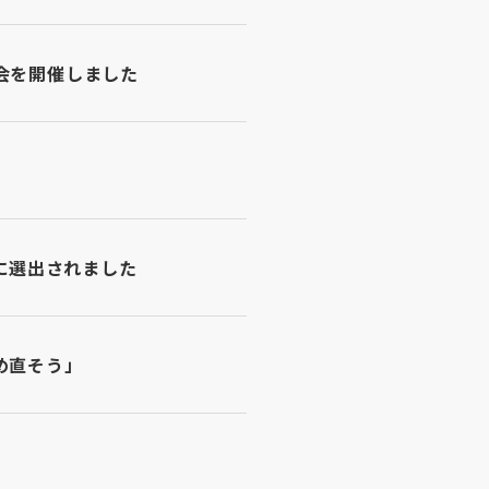
会を開催しました
に選出されました
め直そう」